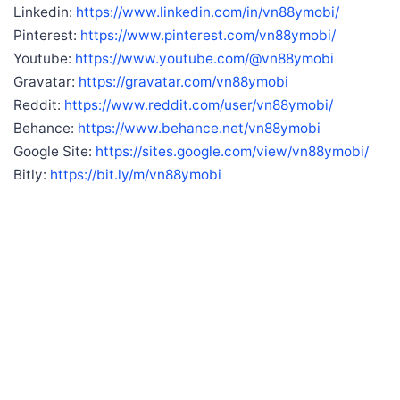
Linkedin:
https://www.linkedin.com/in/vn88ymobi/
Pinterest:
https://www.pinterest.com/vn88ymobi/
Youtube:
https://www.youtube.com/@vn88ymobi
Gravatar:
https://gravatar.com/vn88ymobi
Reddit:
https://www.reddit.com/user/vn88ymobi/
Behance:
https://www.behance.net/vn88ymobi
Google Site:
https://sites.google.com/view/vn88ymobi/
Bitly:
https://bit.ly/m/vn88ymobi